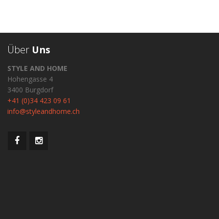
Über
Uns
STYLE AND HOME
Hohengasse 4
3400 Burgdorf
+41 (0)34 423 09 61
info@styleandhome.ch