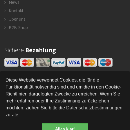
News
Kontakt
Über uns
B2B-Shop
Sichere
Bezahlung
Diese Website verwendet Cookies, die für die
Newsletter
Funktionalität notwendig sind und um die in den Cookie-
Richtlinien dargelegten Zwecke zu erreichen. Wenn Sie
SENDEN
mehr erfahren oder Ihre Zustimmung zurückziehen
möchten, ziehen Sie bitte die
Datenschutzbestimmungen
zurate.
All Right Reserved © Styleandhome
•
•
•
•
•
•
Newsletter
AGB
Impressum
Versand
Kontakt
Links
Datenschutz
Alles klar!