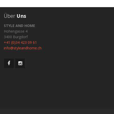
Über
Uns
STYLE AND HOME
Hohengasse 4
3400 Burgdorf
+41 (0)34 423 09 61
info@styleandhome.ch