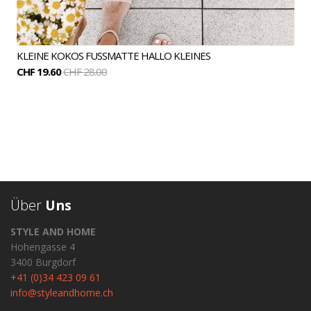
KLEINE KOKOS FUSSMATTE HALLO KLEINES
CHF 19.60
CHF 28.00
Über
Uns
STYLE AND HOME
Hohengasse 4
3400 Burgdorf
+41 (0)34 423 09 61
info@styleandhome.ch