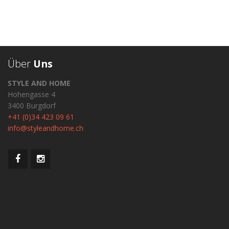
Über
Uns
STYLE AND HOME
Hohengasse 4
3400 Burgdorf
+41 (0)34 423 09 61
info@styleandhome.ch