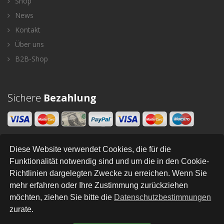
Shop
News
Kontakt
Über uns
B2B-Shop
Sichere
Bezahlung
Diese Website verwendet Cookies, die für die
Newsletter
Funktionalität notwendig sind und um die in den Cookie-
Richtlinien dargelegten Zwecke zu erreichen. Wenn Sie
SENDEN
mehr erfahren oder Ihre Zustimmung zurückziehen
möchten, ziehen Sie bitte die
Datenschutzbestimmungen
zurate.
All Right Reserved © Styleandhome
•
•
•
•
•
•
Newsletter
AGB
Impressum
Versand
Kontakt
Links
Datenschutz