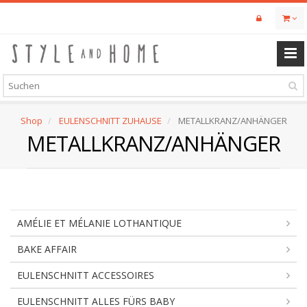
Skip
to
main
content
Shop
EULENSCHNITT ZUHAUSE
METALLKRANZ/ANHÄNGER
METALLKRANZ/ANHÄNGER
AMÉLIE ET MÉLANIE LOTHANTIQUE
BAKE AFFAIR
EULENSCHNITT ACCESSOIRES
EULENSCHNITT ALLES FÜRS BABY