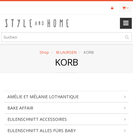
Skip
to
main
content
Shop
IB LAURSEN
KORB
KORB
AMÉLIE ET MÉLANIE LOTHANTIQUE
BAKE AFFAIR
EULENSCHNITT ACCESSOIRES
EULENSCHNITT ALLES FÜRS BABY