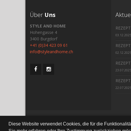
Über
Uns
Aktue
STYLE AND HOME
REZEPT
Hohengasse 4
03.12.202
3400 Burgdorf
+41 (0)34 423 09 61
REZEPT
info@styleandhome.ch
02.12.202
REZEPT
23.07.202
REZEPT
22.07.202
All Right Re
Diese Website verwendet Cookies, die für die Funktionalit
Sie mehr erfahren oder Ihre Zustimmung zurückziehen möch