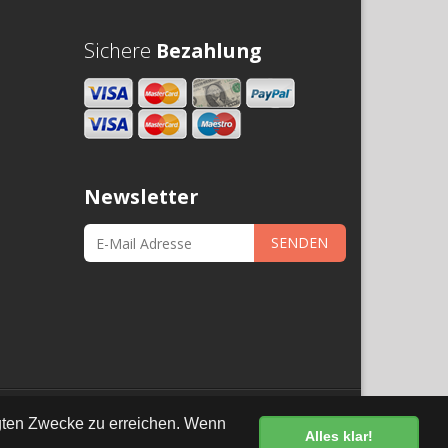
Sichere
Bezahlung
Newsletter
SENDEN
•
Datenschutz
egten Zwecke zu erreichen. Wenn
Alles klar!