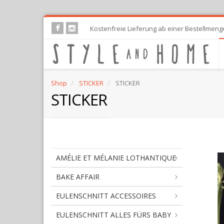
Skip
Kostenfreie Lieferung ab einer Bestellmeng
to
main
content
Shop
STICKER
STICKER
STICKER
ST
AMÉLIE ET MÉLANIE LOTHANTIQUE
BAKE AFFAIR
EULENSCHNITT ACCESSOIRES
EULENSCHNITT ALLES FÜRS BABY