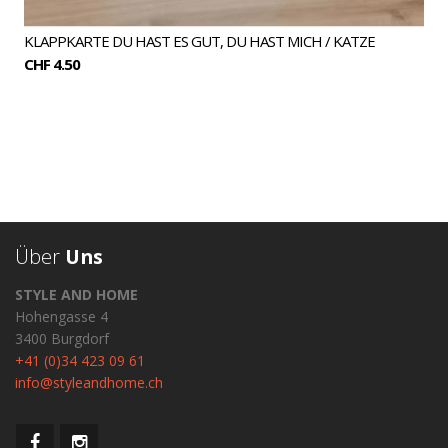
KLAPPKARTE DU HAST ES GUT, DU HAST MICH / KATZE
CHF 4.50
Über
Uns
STYLE AND HOME
Hohengasse 4
3400 Burgdorf
+41 (0)34 423 09 61
info@styleandhome.ch