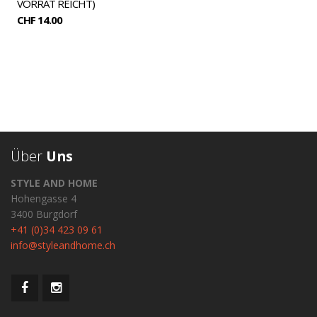
VORRAT REICHT)
CHF 14.00
Über
Uns
STYLE AND HOME
Hohengasse 4
3400 Burgdorf
+41 (0)34 423 09 61
info@styleandhome.ch