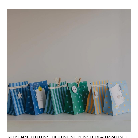
NEU: PAPIERTÜTEN STREIFEN UND PUNKTE BLAU M 6ER SET