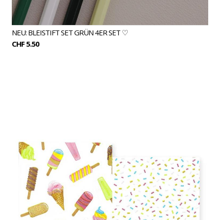
NEU: BLEISTIFT SET GRÜN 4ER SET ♡
CHF 5.50