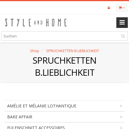
Skip
to
main
content
Shop
SPRUCHKETTEN B.LIEBLICHKEIT
SPRUCHKETTEN
B.LIEBLICHKEIT
AMÉLIE ET MÉLANIE LOTHANTIQUE
BAKE AFFAIR
EULENSCHNITT ACCESSOIRES