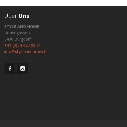
Über
Uns
STYLE AND HOME
Hohengasse 4
3400 Burgdorf
+41 (0)34 423 09 61
info@styleandhome.ch