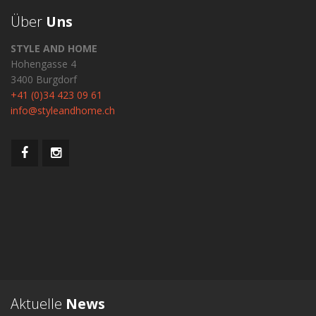
Über
Uns
STYLE AND HOME
Hohengasse 4
3400 Burgdorf
+41 (0)34 423 09 61
info@styleandhome.ch
Aktuelle
News