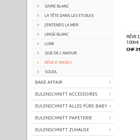
GIVRE BLANC
LA TÊTE DANS LES ETOILES
J'ENTENDS LA MER
LINGE BLANC
RÊVE 
100ml
LUNE
CHF 31
QUE DE L'AMOUR
RÊVE D'ANGES
SOLEIL
BAKE AFFAIR
EULENSCHNITT ACCESSOIRES
EULENSCHNITT ALLES FÜRS BABY
EULENSCHNITT PAPETERIE
EULENSCHNITT ZUHAUSE