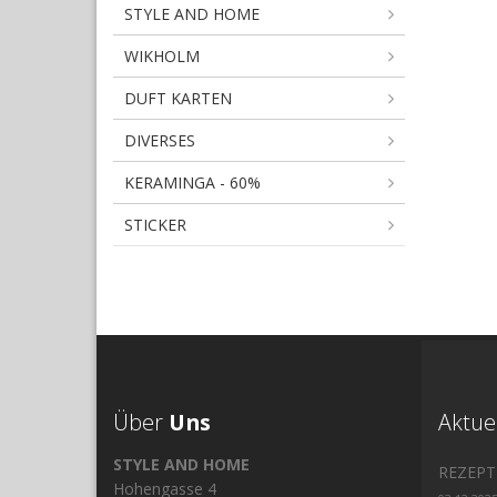
STYLE AND HOME
WIKHOLM
DUFT KARTEN
DIVERSES
KERAMINGA - 60%
STICKER
Über
Uns
Aktue
STYLE AND HOME
REZEPT
Hohengasse 4