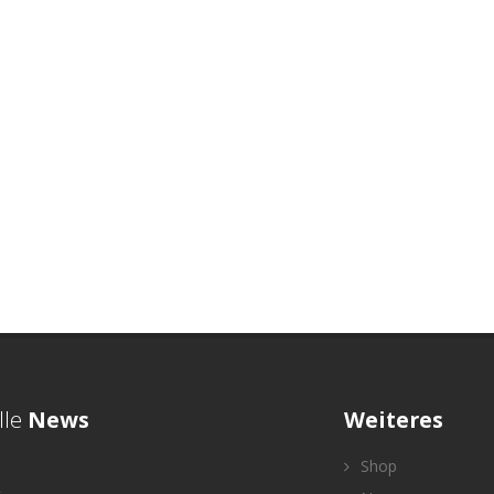
lle
News
Weiteres
Shop