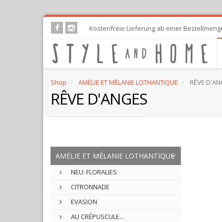
Skip
Kostenfreie Lieferung ab einer Bestellmeng
to
main
content
Shop
AMÉLIE ET MÉLANIE LOTHANTIQUE
RÊVE D'AN
RÊVE D'ANGES
RÊ
AMÉLIE ET MÉLANIE LOTHANTIQUE
D'
NEU: FLORALIES
CITRONNADE
EVASION
AU CRÉPUSCULE...