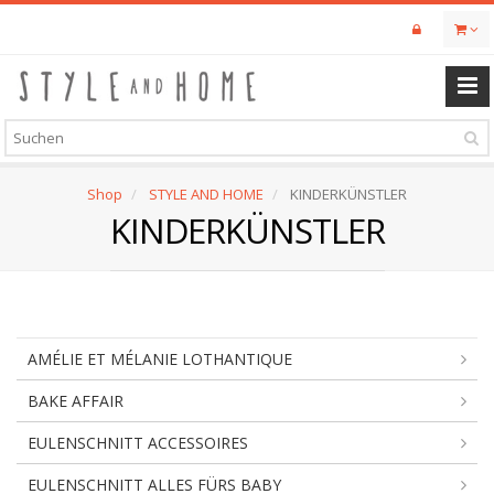
Skip
to
main
content
Shop
STYLE AND HOME
KINDERKÜNSTLER
KINDERKÜNSTLER
AMÉLIE ET MÉLANIE LOTHANTIQUE
BAKE AFFAIR
EULENSCHNITT ACCESSOIRES
EULENSCHNITT ALLES FÜRS BABY