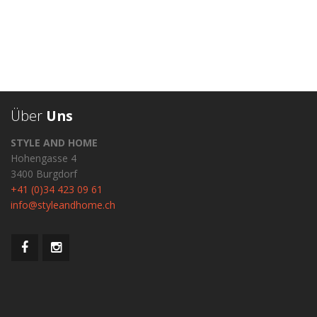
Über
Uns
STYLE AND HOME
Hohengasse 4
3400 Burgdorf
+41 (0)34 423 09 61
info@styleandhome.ch