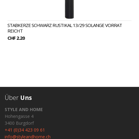
STABKERZE SCHWARZ RUSTIKAL 13/29 SOLANGE VORRAT
REICHT
CHF 2.20
Über
Uns
STYLE AND HOME
Hohengasse 4
3400 Burgdorf
+41 (0)34 423 09 61
info@styleandhome.ch