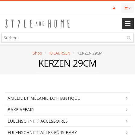
Skip
to
main
content
Shop
IB LAURSEN
KERZEN 29CM
KERZEN 29CM
AMÉLIE ET MÉLANIE LOTHANTIQUE
BAKE AFFAIR
EULENSCHNITT ACCESSOIRES
EULENSCHNITT ALLES FÜRS BABY