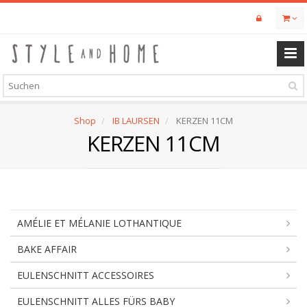
Skip
to
main
content
Shop
IB LAURSEN
KERZEN 11CM
KERZEN 11CM
AMÉLIE ET MÉLANIE LOTHANTIQUE
BAKE AFFAIR
EULENSCHNITT ACCESSOIRES
EULENSCHNITT ALLES FÜRS BABY