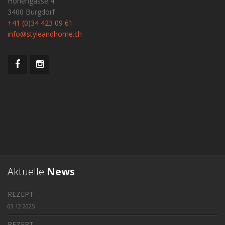
Hohengasse 4
3400 Burgdorf
+41 (0)34 423 09 61
info@styleandhome.ch
Aktuelle
News
REZEPT
03.12.2025
REZEPT