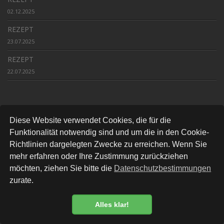
02.12.2025
REZEPT
23.07.2025
REZEPT
22.07.2025
Weiteres
Diese Website verwendet Cookies, die für die
Funktionalität notwendig sind und um die in den Cookie-
Shop
Richtlinien dargelegten Zwecke zu erreichen. Wenn Sie
News
mehr erfahren oder Ihre Zustimmung zurückziehen
Kontakt
möchten, ziehen Sie bitte die
Datenschutzbestimmungen
Über uns
zurate.
B2B-Shop
Alles klar!
Datenschutzbestimmung