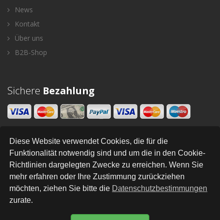
News
Kontakt
Über uns
B2B-Shop
Sichere
Bezahlung
Diese Website verwendet Cookies, die für die
Newsletter
Funktionalität notwendig sind und um die in den Cookie-
Richtlinien dargelegten Zwecke zu erreichen. Wenn Sie
SENDEN
mehr erfahren oder Ihre Zustimmung zurückziehen
möchten, ziehen Sie bitte die
Datenschutzbestimmungen
zurate.
All Right Reserved © Styleandhome
•
•
•
•
•
•
Newsletter
AGB
Impressum
Versand
Kontakt
Links
Datenschutz