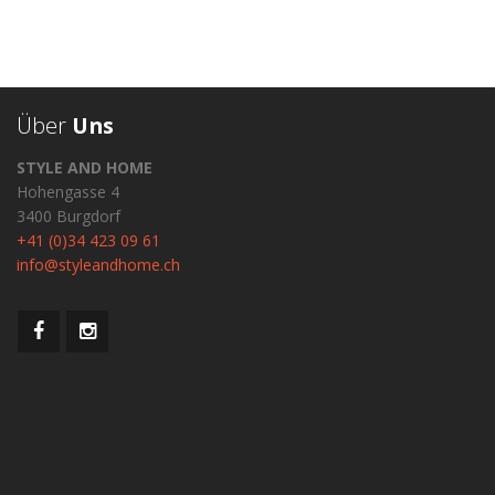
Über
Uns
STYLE AND HOME
Hohengasse 4
3400 Burgdorf
+41 (0)34 423 09 61
info@styleandhome.ch