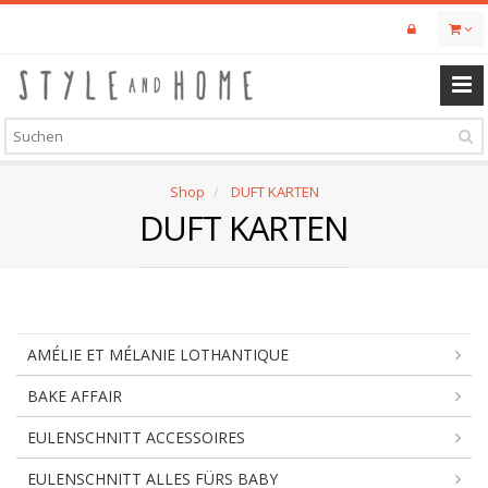
Skip
to
main
content
Shop
DUFT KARTEN
DUFT KARTEN
AMÉLIE ET MÉLANIE LOTHANTIQUE
BAKE AFFAIR
EULENSCHNITT ACCESSOIRES
EULENSCHNITT ALLES FÜRS BABY