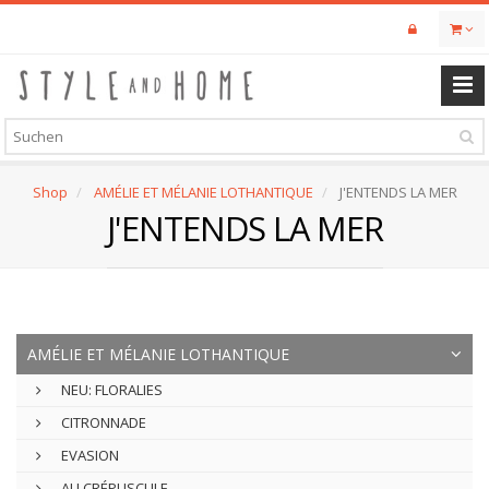
Skip
to
main
content
Shop
AMÉLIE ET MÉLANIE LOTHANTIQUE
J'ENTENDS LA MER
J'ENTENDS LA MER
AMÉLIE ET MÉLANIE LOTHANTIQUE
NEU: FLORALIES
CITRONNADE
EVASION
AU CRÉPUSCULE...