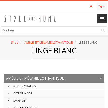
Skip
to
main
content
Shop
AMÉLIE ET MÉLANIE LOTHANTIQUE
LINGE BLANC
LINGE BLANC
AMÉLIE ET MÉLANIE LOTHANTIQUE
NEU: FLORALIES
CITRONNADE
EVASION
AU CRÉPUSCULE...