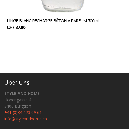
LINGE BLANC RECHARGE BÂTON A PARFUM 500ml
CHF 37.00
Über
Uns
STYLE AND HOME
Hohengasse 4
3400 Burgdorf
+41 (0)34 423 09 61
info@styleandhome.ch