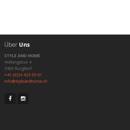
Über
Uns
STYLE AND HOME
Hohengasse 4
3400 Burgdorf
+41 (0)34 423 09 61
info@styleandhome.ch