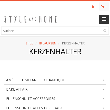
Skip
to
main
content
Shop
IB LAURSEN
KERZENHALTER
KERZENHALTER
AMÉLIE ET MÉLANIE LOTHANTIQUE
BAKE AFFAIR
EULENSCHNITT ACCESSOIRES
EULENSCHNITT ALLES FÜRS BABY