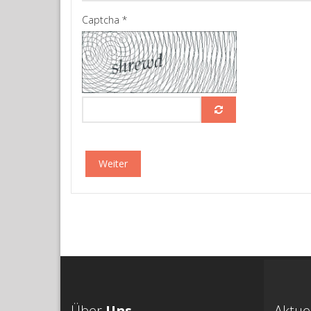
Captcha
*
Weiter
Über
Uns
Aktue