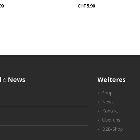
90
CHF 5.90
lle
News
Weiteres
Shop
5
News
Kontakt
Über uns
5
B2B-Shop
5