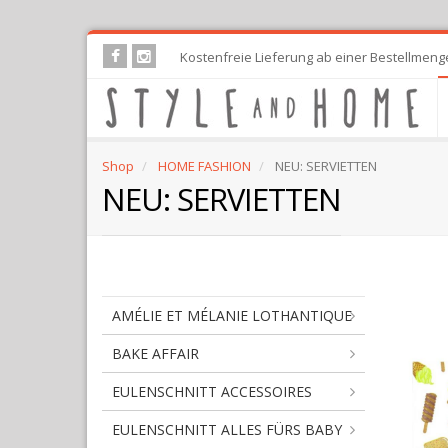
Skip
Kostenfreie Lieferung ab einer Bestellmeng
to
main
content
Shop
HOME FASHION
NEU: SERVIETTEN
NEU: SERVIETTEN
NE
AMÉLIE ET MÉLANIE LOTHANTIQUE
SE
BAKE AFFAIR
EULENSCHNITT ACCESSOIRES
EULENSCHNITT ALLES FÜRS BABY