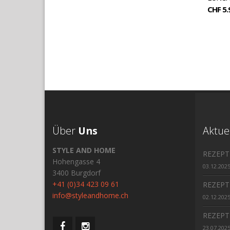
CHF 5.
Über
Uns
Aktue
STYLE AND HOME
REZEPT
Hohengasse 4
03.12.202
3400 Burgdorf
+41 (0)34 423 09 61
REZEPT
info@styleandhome.ch
02.12.202
REZEPT
23.07.202