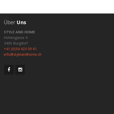
Über
Uns
STYLE AND HOME
Hohengasse 4
3400 Burgdorf
+41 (0)34 423 09 61
info@styleandhome.ch