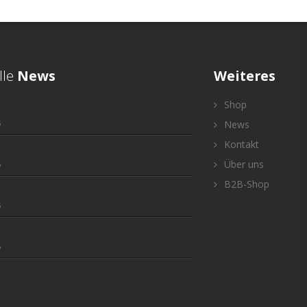
lle
News
Weiteres
Shop
5
News
Kontakt
Über uns
5
B2B-Shop
5
5