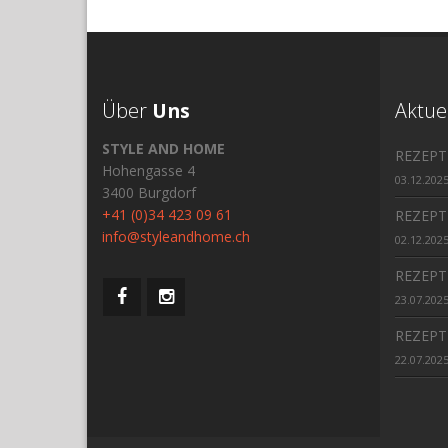
Über
Uns
Aktue
STYLE AND HOME
REZEPT
Hohengasse 4
03.12.202
3400 Burgdorf
+41 (0)34 423 09 61
REZEPT
info@styleandhome.ch
02.12.202
REZEPT
23.07.202
REZEPT
22.07.202