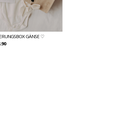
ERUNGSBOX GÄNSE ♡
.90