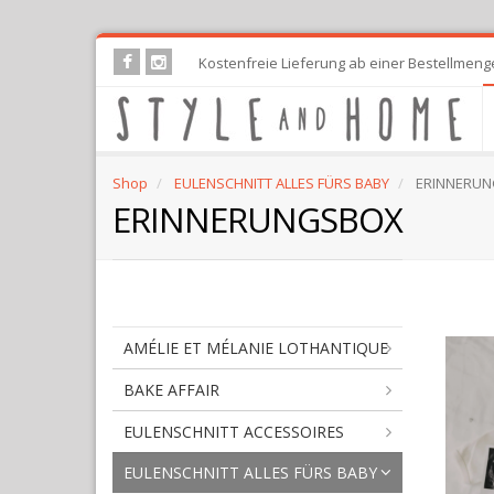
Skip
Kostenfreie Lieferung ab einer Bestellmeng
to
main
content
Shop
EULENSCHNITT ALLES FÜRS BABY
ERINNERU
ERINNERUNGSBOX
ER
AMÉLIE ET MÉLANIE LOTHANTIQUE
BAKE AFFAIR
EULENSCHNITT ACCESSOIRES
EULENSCHNITT ALLES FÜRS BABY