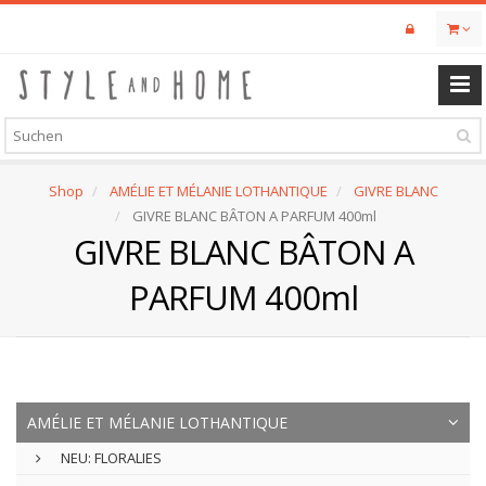
Skip
to
main
content
Shop
AMÉLIE ET MÉLANIE LOTHANTIQUE
GIVRE BLANC
GIVRE BLANC BÂTON A PARFUM 400ml
GIVRE BLANC BÂTON A
PARFUM 400ml
AMÉLIE ET MÉLANIE LOTHANTIQUE
NEU: FLORALIES