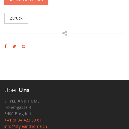
Zurück
Über
Uns
STYLE AND HOME
Hohengasse 4
3400 Burgdorf
+41 (0)34 423 09 61
info@styleandhome.ch