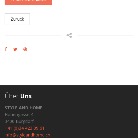
Zurück
Über
Uns
STYLE AND HOME
Hohengasse 4
3400 Burgdorf
+41 (0)34 423 09 61
info@styleandhome.ch