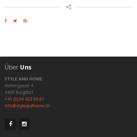
Über
Uns
STYLE AND HOME
Hohengasse 4
3400 Burgdorf
+41 (0)34 423 09 61
info@styleandhome.ch