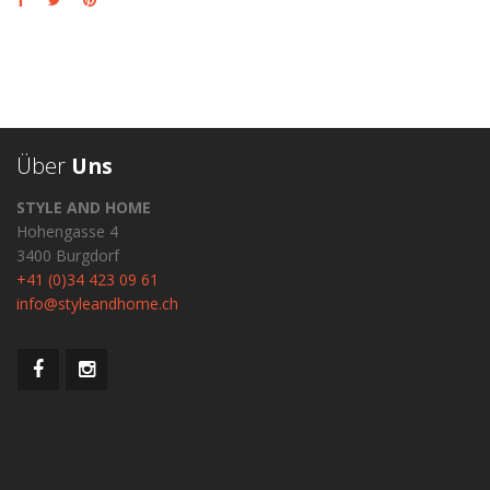
Über
Uns
STYLE AND HOME
Hohengasse 4
3400 Burgdorf
+41 (0)34 423 09 61
info@styleandhome.ch