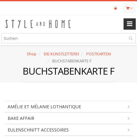
Skip
to
main
content
Shop
DIE KUNSTLETTEREI
POSTKARTEN
BUCHSTABENKARTE F
BUCHSTABENKARTE F
AMÉLIE ET MÉLANIE LOTHANTIQUE
BAKE AFFAIR
EULENSCHNITT ACCESSOIRES