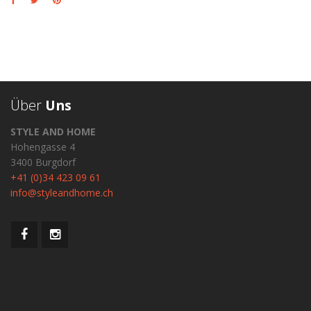
Über
Uns
STYLE AND HOME
Hohengasse 4
3400 Burgdorf
+41 (0)34 423 09 61
info@styleandhome.ch