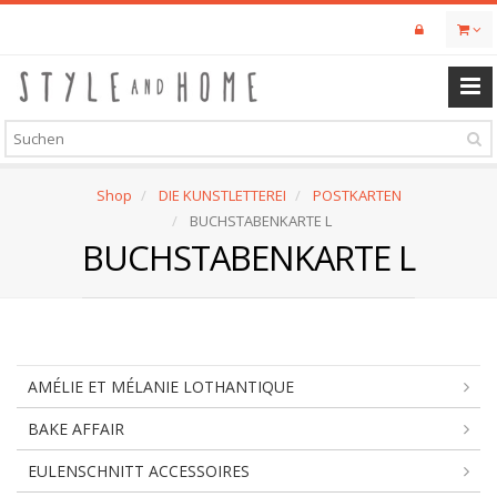
Skip
to
main
content
Shop
DIE KUNSTLETTEREI
POSTKARTEN
BUCHSTABENKARTE L
BUCHSTABENKARTE L
AMÉLIE ET MÉLANIE LOTHANTIQUE
BAKE AFFAIR
EULENSCHNITT ACCESSOIRES