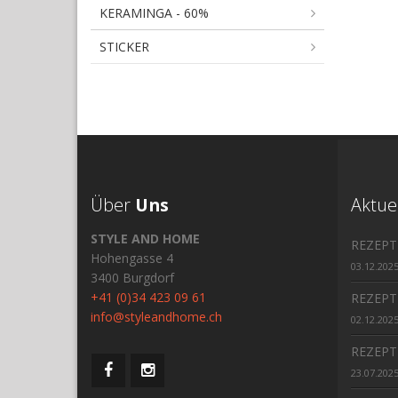
KERAMINGA - 60%
STICKER
Über
Uns
Aktue
STYLE AND HOME
REZEPT
Hohengasse 4
03.12.202
3400 Burgdorf
+41 (0)34 423 09 61
REZEPT
info@styleandhome.ch
02.12.202
REZEPT
23.07.202