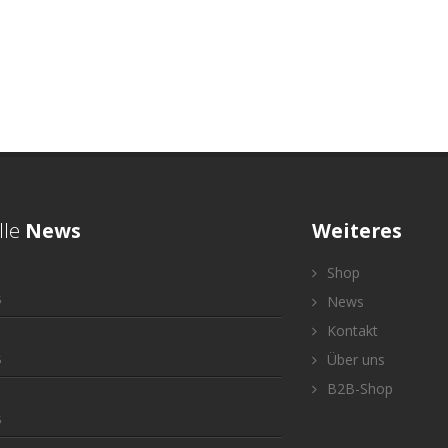
lle
News
Weiteres
Shop
5
News
Kontakt
Über uns
5
B2B-Shop
5