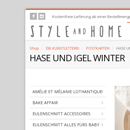
Skip
Kostenfreie Lieferung ab einer Bestellmeng
to
main
content
Shop
DIE KUNSTLETTEREI
POSTKARTEN
HASE U
HASE UND IGEL WINTER
AMÉLIE ET MÉLANIE LOTHANTIQUE
BAKE AFFAIR
EULENSCHNITT ACCESSOIRES
EULENSCHNITT ALLES FÜRS BABY