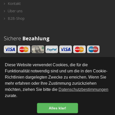
Kontakt
Über uns
B2B-Shop
Sichere
Bezahlung
Diese Website verwendet Cookies, die für die
Newsletter
Funktionalität notwendig sind und um die in den Cookie-
Richtlinien dargelegten Zwecke zu erreichen. Wenn Sie
SENDEN
mehr erfahren oder Ihre Zustimmung zurückziehen
möchten, ziehen Sie bitte die
Datenschutzbestimmungen
zurate.
All Right Reserved © Styleandhome
•
•
•
•
•
•
Newsletter
AGB
Impressum
Versand
Kontakt
Links
Datenschutz
Alles klar!
Datenschutzbestimmung