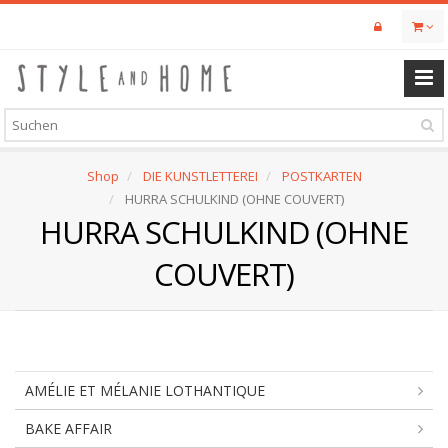
Skip
to
main
content
Shop
DIE KUNSTLETTEREI
POSTKARTEN
HURRA SCHULKIND (OHNE COUVERT)
HURRA SCHULKIND (OHNE
COUVERT)
AMÉLIE ET MÉLANIE LOTHANTIQUE
BAKE AFFAIR