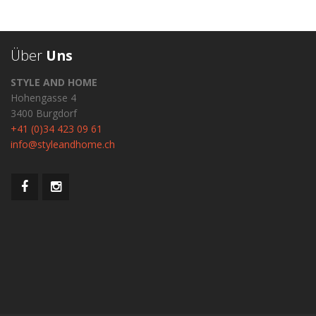
Über
Uns
STYLE AND HOME
Hohengasse 4
3400 Burgdorf
+41 (0)34 423 09 61
info@styleandhome.ch