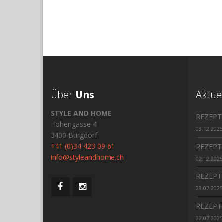
Über
Uns
Aktue
STYLE AND HOME
REZEPT
Hohengasse 4
03.12.202
3400 Burgdorf
+41 (0)34 423 09 61
REZEPT
info@styleandhome.ch
02.12.202
REZEPT
23.07.202
REZEPT
22.07.202