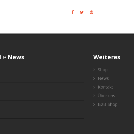
lle
News
Weiteres
Shop
5
News
Kontakt
Über uns
5
B2B-Shop
5
5