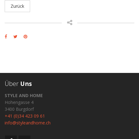
Zurück
Über
Uns
STYLE AND HOME
Hohengasse 4
3400 Burgdorf
+41 (0)34 423 09 61
info@styleandhome.ch