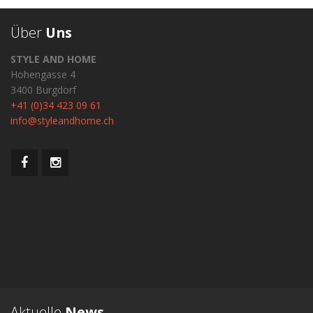
Über
Uns
STYLE AND HOME
Hohengasse 4
3400 Burgdorf
+41 (0)34 423 09 61
info@styleandhome.ch
Aktuelle
News