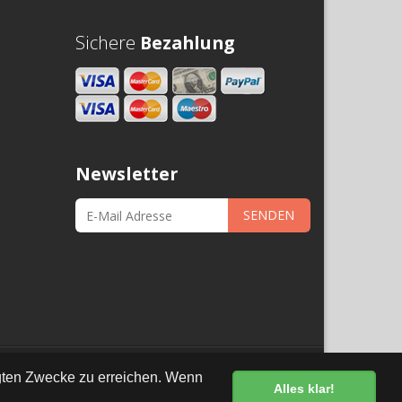
Sichere
Bezahlung
Newsletter
SENDEN
•
Datenschutz
egten Zwecke zu erreichen. Wenn
Alles klar!