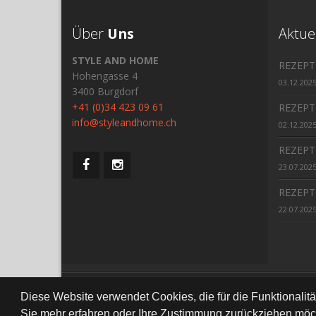
Über
Uns
Aktue
STYLE AND HOME
REZEPT
Hohengasse 4
03.12.202
3400 Burgdorf
+41 (0)34 423 09 61
REZEPT
info@styleandhome.ch
02.12.202
REZEPT
23.07.202
REZEPT
22.07.202
All Right Re
Diese Website verwendet Cookies, die für die Funktionalit
Sie mehr erfahren oder Ihre Zustimmung zurückziehen möch