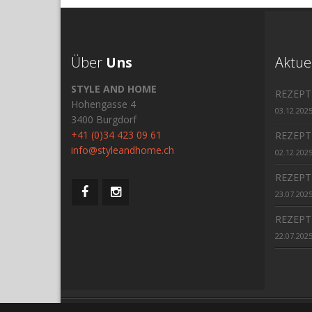
Über
Uns
Aktue
STYLE AND HOME
REZEPT
Hohengasse 4
03.12.202
3400 Burgdorf
+41 (0)34 423 09 61
REZEPT
info@styleandhome.ch
02.12.202
REZEPT
23.07.202
REZEPT
22.07.202