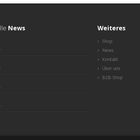
lle
News
Weiteres
Shop
5
News
Kontakt
Über uns
5
B2B-Shop
5
5