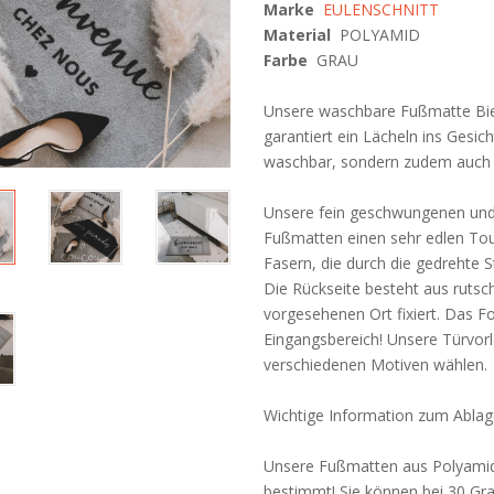
Marke
EULENSCHNITT
Material
POLYAMID
Farbe
GRAU
Unsere waschbare Fußmatte Bie
garantiert ein Lächeln ins Gesicht
waschbar, sondern zudem auch f
Unsere fein geschwungenen und 
Fußmatten einen sehr edlen Tou
Fasern, die durch die gedrehte 
Die Rückseite besteht aus ruts
vorgesehenen Ort fixiert. Das Fo
Eingangsbereich! Unsere Türvorl
verschiedenen Motiven wählen.
Wichtige Information zum Ablag
Unsere Fußmatten aus Polyamid 
bestimmt! Sie können bei 30 Gr