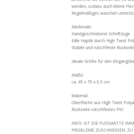
werden, sodass auch kleine Fle
Regelmäßiges waschen unterstüt
Merkmale:
Handgeschriebene Schriftzüge
Edle Haptik durch High Twist P
Stabile und rutschfeste Rücksei
Ideale Größe für den Eingangsbe
Maße:
ca. 45 x 75 x 0,5 cm
Material:
Oberfläche aus High Twist Poly
Rückseite rutschfestes PVC
INFO: IST DIE FUSSMATTE I
PROBLEME ZUSCHNEIDEN. ZU 