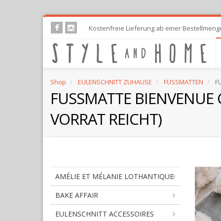
Skip
Kostenfreie Lieferung ab einer Bestellmeng
to
main
content
Shop
EULENSCHNITT ZUHAUSE
FUSSMATTEN
FU
FUSSMATTE BIENVENUE 
VORRAT REICHT)
AMÉLIE ET MÉLANIE LOTHANTIQUE
BAKE AFFAIR
EULENSCHNITT ACCESSOIRES