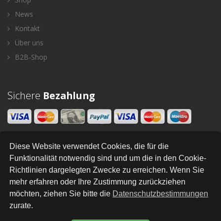
News
Kontakt
Über uns
B2B-Shop
Sichere
Bezahlung
Diese Website verwendet Cookies, die für die
Newsletter
Funktionalität notwendig sind und um die in den Cookie-
Richtlinien dargelegten Zwecke zu erreichen. Wenn Sie
SENDEN
mehr erfahren oder Ihre Zustimmung zurückziehen
möchten, ziehen Sie bitte die
Datenschutzbestimmungen
zurate.
All Right Reserved © Styleandhome
•
•
•
•
•
•
Newsletter
AGB
Impressum
Versand
Kontakt
Links
Datenschutz