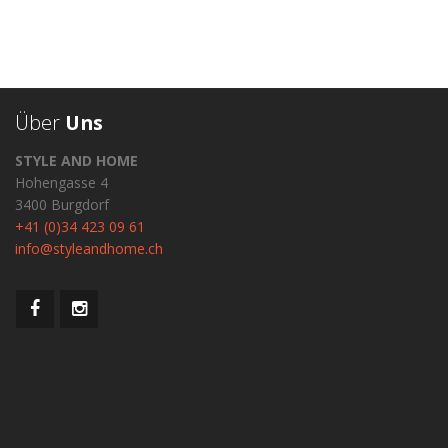
Über
Uns
STYLE AND HOME
Hohengasse 4
3400 Burgdorf
+41 (0)34 423 09 61
info@styleandhome.ch