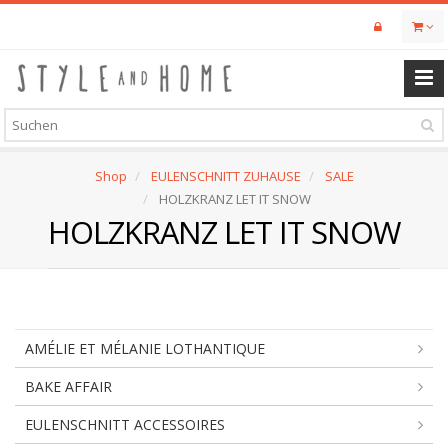
Skip
to
main
content
Shop
EULENSCHNITT ZUHAUSE
SALE
HOLZKRANZ LET IT SNOW
HOLZKRANZ LET IT SNOW
AMÉLIE ET MÉLANIE LOTHANTIQUE
BAKE AFFAIR
EULENSCHNITT ACCESSOIRES