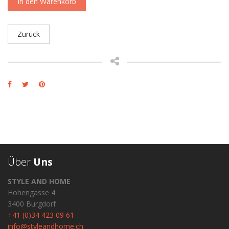
In den Warenkorb
Zurück
Über
Uns
STYLE AND HOME
Hohengasse 4
3400 Burgdorf
+41 (0)34 423 09 61
info@styleandhome.ch