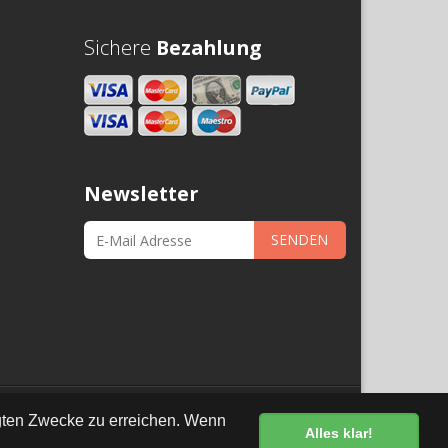
Sichere
Bezahlung
Newsletter
SENDEN
•
Datenschutz
egten Zwecke zu erreichen. Wenn
Alles klar!