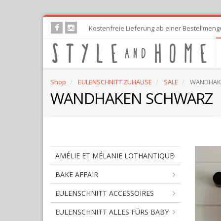
Skip
Kostenfreie Lieferung ab einer Bestellmeng
to
main
content
Shop
EULENSCHNITT ZUHAUSE
SALE
WANDHAK
WANDHAKEN SCHWARZ
AMÉLIE ET MÉLANIE LOTHANTIQUE
BAKE AFFAIR
EULENSCHNITT ACCESSOIRES
EULENSCHNITT ALLES FÜRS BABY