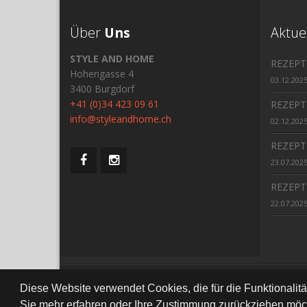
Über
Uns
Aktue
STYLE AND HOME
REZEPT
Hohengasse 4
03.12.202
3400 Burgdorf
+41 (0)34 423 09 61
REZEPT
info@styleandhome.ch
02.12.202
REZEPT
23.07.202
REZEPT
22.07.202
All Right Re
Diese Website verwendet Cookies, die für die Funktionalit
Sie mehr erfahren oder Ihre Zustimmung zurückziehen möch