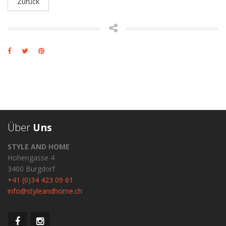
Zurück
Über
Uns
STYLE AND HOME
Hohengasse 4
3400 Burgdorf
+41 (0)34 423 09 61
info@styleandhome.ch