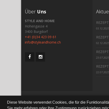
Über
Uns
Aktue
STYLE AND HOME
REZEPT
Hohengasse 4
03.12.202
3400 Burgdorf
+41 (0)34 423 09 61
REZEPT
info@styleandhome.ch
02.12.202
REZEPT
23.07.202
REZEPT
22.07.202
All Right Re
Diese Website verwendet Cookies, die für die Funktionalit
Sie mehr erfahren oder Ihre Zustimmung zurückziehen möch