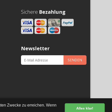
Sichere
Bezahlung
Newsletter
SENDEN
•
Datenschutz
egten Zwecke zu erreichen. Wenn
Alles klar!