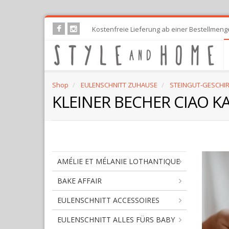
Skip
Kostenfreie Lieferung ab einer Bestellmeng
to
main
content
Shop
EULENSCHNITT ZUHAUSE
STEINGUT-GESCHIR
KLEINER BECHER CIAO K
AMÉLIE ET MÉLANIE LOTHANTIQUE
BAKE AFFAIR
EULENSCHNITT ACCESSOIRES
EULENSCHNITT ALLES FÜRS BABY