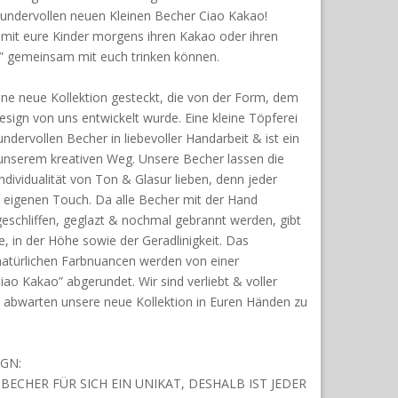
wundervollen neuen Kleinen Becher Ciao Kakao!
amit eure Kinder morgens ihren Kakao oder ihren
e” gemeinsam mit euch trinken können.
eine neue Kollektion gesteckt, die von der Form, dem
ign von uns entwickelt wurde. Eine kleine Töpferei
ndervollen Becher in liebevoller Handarbeit & ist ein
 unserem kreativen Weg. Unsere Becher lassen die
ndividualität von Ton & Glasur lieben, denn jeder
z eigenen Touch. Da alle Becher mit der Hand
geschliffen, geglazt & nochmal gebrannt werden, gibt
e, in der Höhe sowie der Geradlinigkeit. Das
natürlichen Farbnuancen werden von einer
o Kakao” abgerundet. Wir sind verliebt & voller
abwarten unsere neue Kollektion in Euren Händen zu
GN:
BECHER FÜR SICH EIN UNIKAT, DESHALB IST JEDER