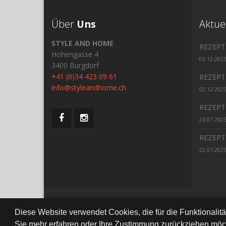
Über
Uns
Aktue
STYLE AND HOME
REZEPT
Hohengasse 4
03.12.202
3400 Burgdorf
+41 (0)34 423 09 61
REZEPT
info@styleandhome.ch
02.12.202
REZEPT
23.07.202
REZEPT
22.07.202
All Right Re
Diese Website verwendet Cookies, die für die Funktionalit
Sie mehr erfahren oder Ihre Zustimmung zurückziehen möch