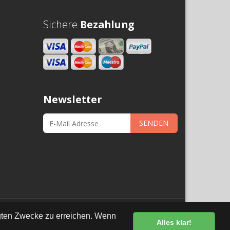
Sichere
Bezahlung
Newsletter
SENDEN
•
Datenschutz
egten Zwecke zu erreichen. Wenn
Alles klar!