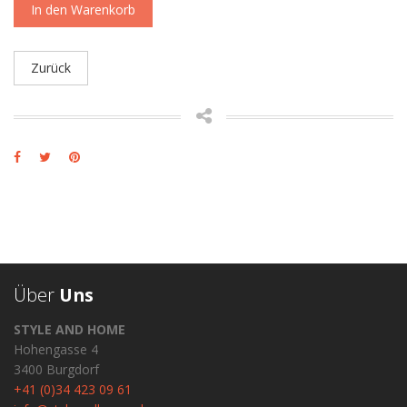
In den Warenkorb
Zurück
Über
Uns
STYLE AND HOME
Hohengasse 4
3400 Burgdorf
+41 (0)34 423 09 61