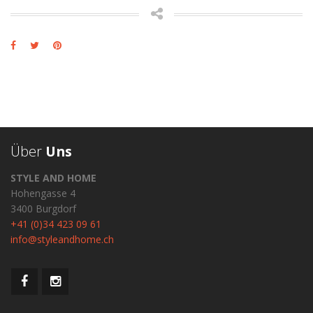
Über
Uns
STYLE AND HOME
Hohengasse 4
3400 Burgdorf
+41 (0)34 423 09 61
info@styleandhome.ch