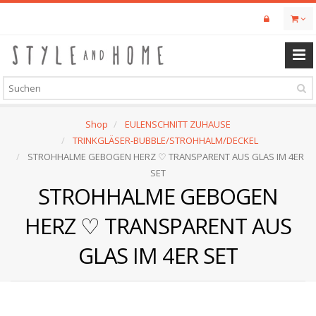
Skip
to
main
content
Shop
EULENSCHNITT ZUHAUSE
TRINKGLÄSER-BUBBLE/STROHHALM/DECKEL
STROHHALME GEBOGEN HERZ ♡ TRANSPARENT AUS GLAS IM 4ER
SET
STROHHALME GEBOGEN
HERZ ♡ TRANSPARENT AUS
GLAS IM 4ER SET