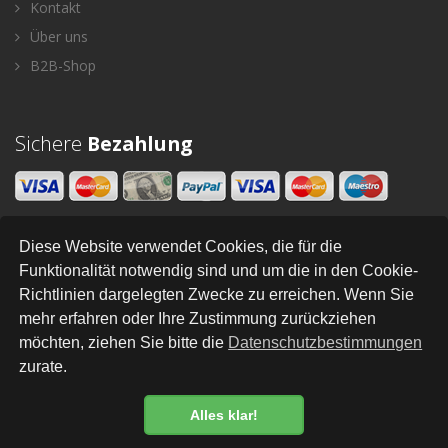
Kontakt
Über uns
B2B-Shop
Sichere
Bezahlung
Diese Website verwendet Cookies, die für die
Newsletter
Funktionalität notwendig sind und um die in den Cookie-
Richtlinien dargelegten Zwecke zu erreichen. Wenn Sie
SENDEN
mehr erfahren oder Ihre Zustimmung zurückziehen
möchten, ziehen Sie bitte die
Datenschutzbestimmungen
zurate.
All Right Reserved © Styleandhome
•
•
•
•
•
•
Newsletter
AGB
Impressum
Versand
Kontakt
Links
Datenschutz
Alles klar!
Datenschutzbestimmung