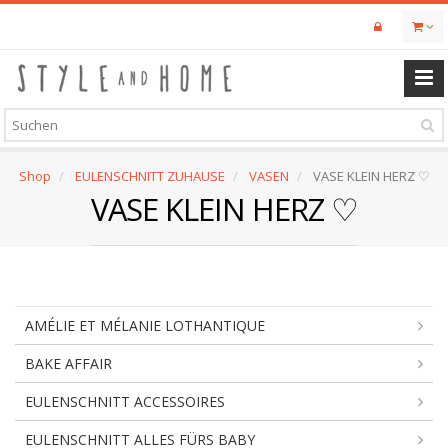
Skip
to
main
content
Shop
EULENSCHNITT ZUHAUSE
VASEN
VASE KLEIN HERZ ♡
VASE KLEIN HERZ ♡
AMÉLIE ET MÉLANIE LOTHANTIQUE
BAKE AFFAIR
EULENSCHNITT ACCESSOIRES
EULENSCHNITT ALLES FÜRS BABY