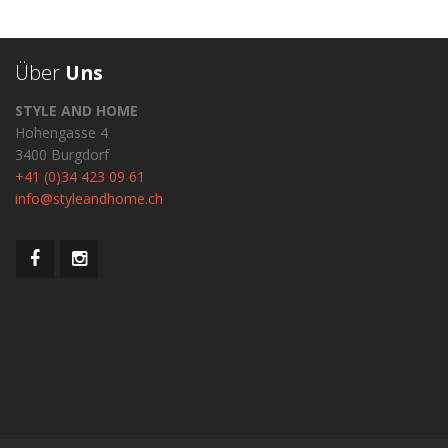
Über
Uns
STYLE AND HOME
Hohengasse 4
3400 Burgdorf
+41 (0)34 423 09 61
info@styleandhome.ch