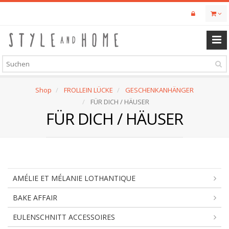
Skip
to
main
content
Shop
FROLLEIN LÜCKE
GESCHENKANHÄNGER
FÜR DICH / HÄUSER
FÜR DICH / HÄUSER
AMÉLIE ET MÉLANIE LOTHANTIQUE
BAKE AFFAIR
EULENSCHNITT ACCESSOIRES