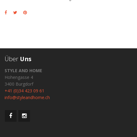
Über
Uns
STYLE AND HOME
Hohengasse 4
3400 Burgdorf
+41 (0)34 423 09 61
info@styleandhome.ch