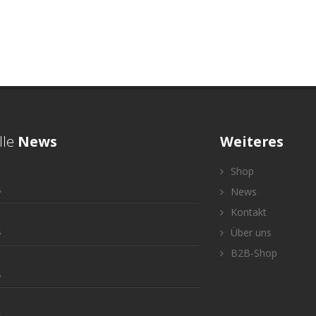
lle
News
Weiteres
Shop
5
News
Kontakt
Über uns
5
B2B-Shop
5