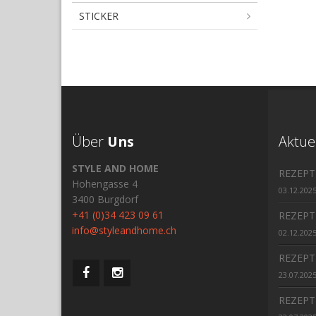
STICKER
Über
Uns
Aktue
STYLE AND HOME
REZEPT
Hohengasse 4
03.12.202
3400 Burgdorf
+41 (0)34 423 09 61
REZEPT
info@styleandhome.ch
02.12.202
REZEPT
23.07.202
REZEPT