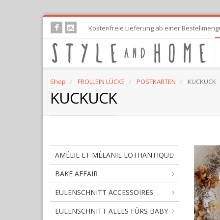
Skip
Kostenfreie Lieferung ab einer Bestellmeng
to
main
content
Shop
FROLLEIN LÜCKE
POSTKARTEN
KUCKUCK
KUCKUCK
AMÉLIE ET MÉLANIE LOTHANTIQUE
BAKE AFFAIR
EULENSCHNITT ACCESSOIRES
EULENSCHNITT ALLES FÜRS BABY