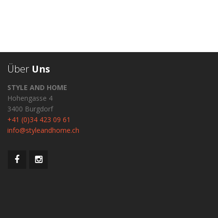
Über
Uns
STYLE AND HOME
Hohengasse 4
3400 Burgdorf
+41 (0)34 423 09 61
info@styleandhome.ch