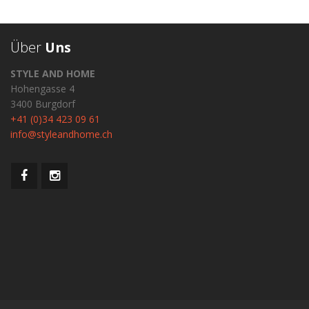
Über
Uns
STYLE AND HOME
Hohengasse 4
3400 Burgdorf
+41 (0)34 423 09 61
info@styleandhome.ch