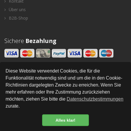
Kontakt
Über uns
B2B-Shop
Sichere
Bezahlung
Diese Website verwendet Cookies, die für die
Newsletter
Funktionalität notwendig sind und um die in den Cookie-
Richtlinien dargelegten Zwecke zu erreichen. Wenn Sie
SENDEN
mehr erfahren oder Ihre Zustimmung zurückziehen
möchten, ziehen Sie bitte die
Datenschutzbestimmungen
zurate.
All Right Reserved © Styleandhome
•
•
•
•
•
•
Newsletter
AGB
Impressum
Versand
Kontakt
Links
Datenschutz
Alles klar!
Datenschutzbestimmung