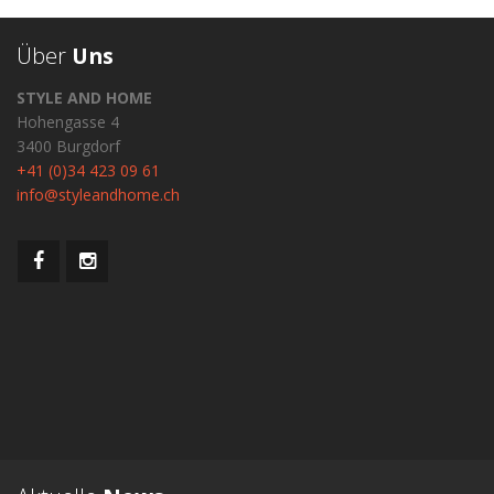
Über
Uns
STYLE AND HOME
Hohengasse 4
3400 Burgdorf
+41 (0)34 423 09 61
info@styleandhome.ch